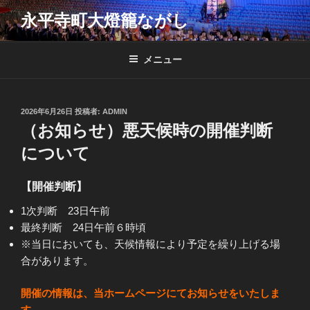
コ
永平寺町大燈籠ながし
ン
テ
ン
メニュー
ツ
へ
ス
投
2026年6月26日
投稿者:
ADMIN
キ
稿
（お知らせ）悪天候時の開催判断
日:
ッ
について
プ
【
開催判断】
1次判断 23日午前
最終判断 24日午前６時頃
※当日においても、天候情報により予定を繰り上げる場
合があります。
開催の情報は、当ホームページにてお知らせをいたしま
す。