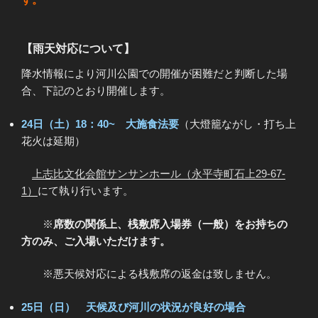
【
雨天対応について
】
降水情報により河川公園での開催が困難だと判断した場
合、下記のとおり開催します。
24日（土）18：40~ 大施食法要
（大燈籠ながし・打ち上
花火は延期）
上志比文化会館サンサンホール（永平寺町石上
29-67-
1
）
にて執り行います。
※
席数の関係上、桟敷席入場券（一般）をお持ちの
方のみ、ご入場いただけます。
※悪天候対応による桟敷席の返金は致しません。
25日（日） 天候及び河川の状況が良好の場合