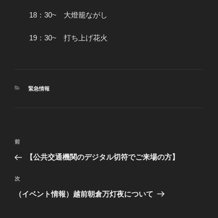
18：30~ 大燈籠ながし
19：30~ 打ち上げ花火
カ
緊急情報
テ
ゴ
リ
ー
投
過
前
稿
去
【公共交通機関のデジタル切符でご来場の方】
ナ
の
ビ
投
次
次
稿
ゲ
の
（イベント情報）越前朝倉万灯夜について
投
ー
稿